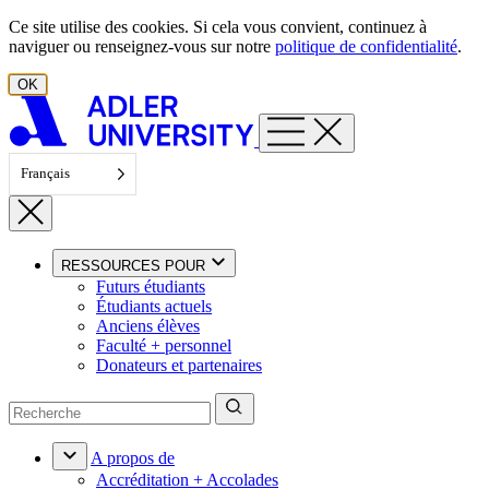
Aller au contenu
Ce site utilise des cookies. Si cela vous convient, continuez à
naviguer ou renseignez-vous sur notre
politique de confidentialité
.
OK
Français
RESSOURCES POUR
Futurs étudiants
Étudiants actuels
Anciens élèves
Faculté + personnel
Donateurs et partenaires
A propos de
Accréditation + Accolades