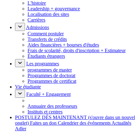
L'histoire
Leadership + gouvernance
Localisation des sites
Carrières
Admissions
Comment postuler
Transferts de crédits
Aides financières + bourses d'études
Frais de scolarité, droits d'inscription + Estimateur
Étudiants étrangers
Les programmes
programmes de master
Programmes de doctorat
Programmes de certificat
Vie étudiante
Faculté + Engagement
Annuaire des professeurs
Instituts et centres
POSTULEZ DÈS MAINTENANT
(s'ouvre dans un nouvel
onglet)
Faites un don
Calendrier des événements
Actualités
Adler