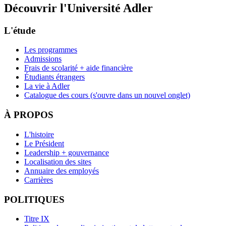
Découvrir l'Université Adler
L'étude
Les programmes
Admissions
Frais de scolarité + aide financière
Étudiants étrangers
La vie à Adler
Catalogue des cours
(s'ouvre dans un nouvel onglet)
À PROPOS
L'histoire
Le Président
Leadership + gouvernance
Localisation des sites
Annuaire des employés
Carrières
POLITIQUES
Titre IX