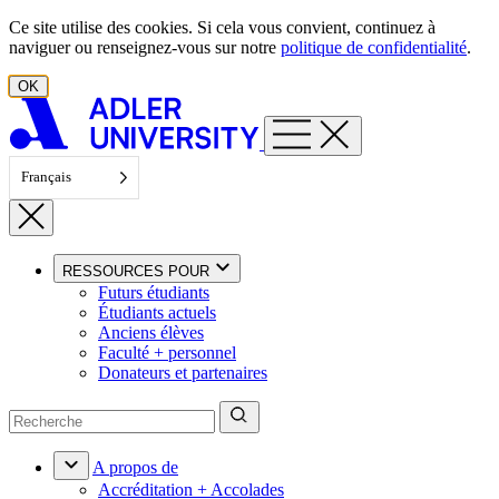
Aller au contenu
Ce site utilise des cookies. Si cela vous convient, continuez à
naviguer ou renseignez-vous sur notre
politique de confidentialité
.
OK
Français
RESSOURCES POUR
Futurs étudiants
Étudiants actuels
Anciens élèves
Faculté + personnel
Donateurs et partenaires
A propos de
Accréditation + Accolades