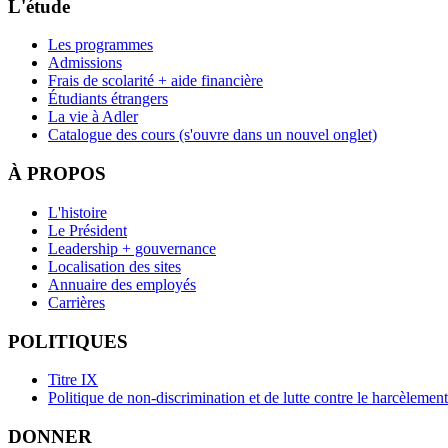
L'étude
Les programmes
Admissions
Frais de scolarité + aide financière
Étudiants étrangers
La vie à Adler
Catalogue des cours
(s'ouvre dans un nouvel onglet)
À PROPOS
L'histoire
Le Président
Leadership + gouvernance
Localisation des sites
Annuaire des employés
Carrières
POLITIQUES
Titre IX
Politique de non-discrimination et de lutte contre le harcèlement
DONNER