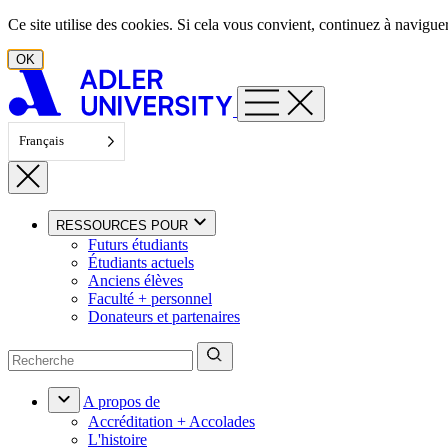
Aller au contenu
Ce site utilise des cookies. Si cela vous convient, continuez à navigu
OK
Français
RESSOURCES POUR
Futurs étudiants
Étudiants actuels
Anciens élèves
Faculté + personnel
Donateurs et partenaires
A propos de
Accréditation + Accolades
L'histoire