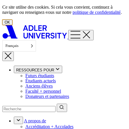
Aller au contenu
Ce site utilise des cookies. Si cela vous convient, continuez à
naviguer ou renseignez-vous sur notre
politique de confidentialité
.
OK
Français
RESSOURCES POUR
Futurs étudiants
Étudiants actuels
Anciens élèves
Faculté + personnel
Donateurs et partenaires
A propos de
Accréditation + Accolades