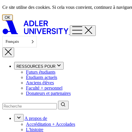
Aller au contenu
Ce site utilise des cookies. Si cela vous convient, continuez à navigu
OK
Français
RESSOURCES POUR
Futurs étudiants
Étudiants actuels
Anciens élèves
Faculté + personnel
Donateurs et partenaires
A propos de
Accréditation + Accolades
L'histoire