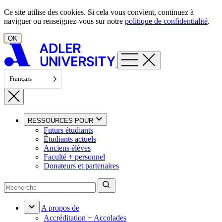
Aller au contenu
Ce site utilise des cookies. Si cela vous convient, continuez à
naviguer ou renseignez-vous sur notre
politique de confidentialité
.
OK
Français
RESSOURCES POUR
Futurs étudiants
Étudiants actuels
Anciens élèves
Faculté + personnel
Donateurs et partenaires
A propos de
Accréditation + Accolades