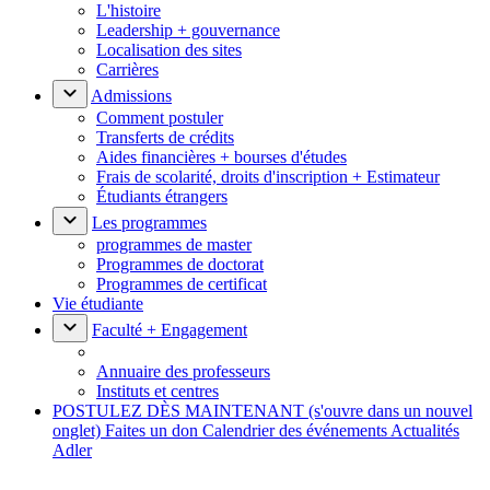
L'histoire
Leadership + gouvernance
Localisation des sites
Carrières
Admissions
Comment postuler
Transferts de crédits
Aides financières + bourses d'études
Frais de scolarité, droits d'inscription + Estimateur
Étudiants étrangers
Les programmes
programmes de master
Programmes de doctorat
Programmes de certificat
Vie étudiante
Faculté + Engagement
Annuaire des professeurs
Instituts et centres
POSTULEZ DÈS MAINTENANT
(s'ouvre dans un nouvel
onglet)
Faites un don
Calendrier des événements
Actualités
Adler