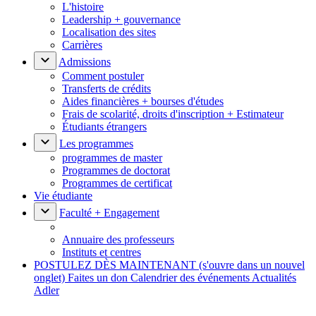
L'histoire
Leadership + gouvernance
Localisation des sites
Carrières
Admissions
Comment postuler
Transferts de crédits
Aides financières + bourses d'études
Frais de scolarité, droits d'inscription + Estimateur
Étudiants étrangers
Les programmes
programmes de master
Programmes de doctorat
Programmes de certificat
Vie étudiante
Faculté + Engagement
Annuaire des professeurs
Instituts et centres
POSTULEZ DÈS MAINTENANT
(s'ouvre dans un nouvel
onglet)
Faites un don
Calendrier des événements
Actualités
Adler