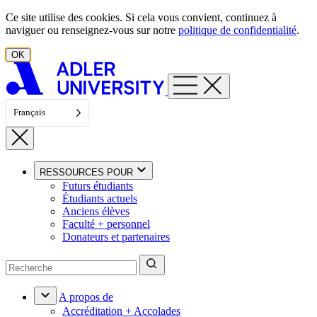
Aller au contenu
Ce site utilise des cookies. Si cela vous convient, continuez à
naviguer ou renseignez-vous sur notre
politique de confidentialité
.
OK
Français
RESSOURCES POUR
Futurs étudiants
Étudiants actuels
Anciens élèves
Faculté + personnel
Donateurs et partenaires
A propos de
Accréditation + Accolades