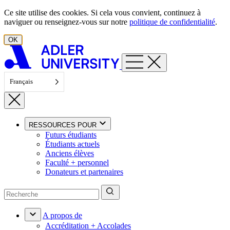
Aller au contenu
Ce site utilise des cookies. Si cela vous convient, continuez à
naviguer ou renseignez-vous sur notre
politique de confidentialité
.
OK
Français
RESSOURCES POUR
Futurs étudiants
Étudiants actuels
Anciens élèves
Faculté + personnel
Donateurs et partenaires
A propos de
Accréditation + Accolades