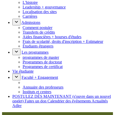
L'histoire
Leadership + gouvernance
Localisation des sites
Carrières
Admissions
Comment postuler
Transferts de crédits
Aides financières + bourses d'études
Frais de scolarité, droits d'inscription + Estimateur
Étudiants étrangers
Les programmes
programmes de master
Programmes de doctorat
Programmes de certificat
Vie étudiante
Faculté + Engagement
Annuaire des professeurs
Instituts et centres
POSTULEZ DÈS MAINTENANT
(s'ouvre dans un nouvel
onglet)
Faites un don
Calendrier des événements
Actualités
Adler