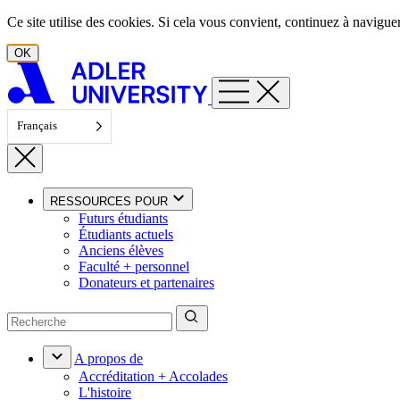
Aller au contenu
Ce site utilise des cookies. Si cela vous convient, continuez à navigu
OK
Français
RESSOURCES POUR
Futurs étudiants
Étudiants actuels
Anciens élèves
Faculté + personnel
Donateurs et partenaires
A propos de
Accréditation + Accolades
L'histoire