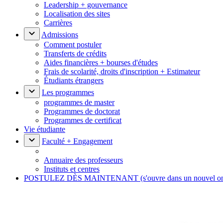
Leadership + gouvernance
Localisation des sites
Carrières
Admissions
Comment postuler
Transferts de crédits
Aides financières + bourses d'études
Frais de scolarité, droits d'inscription + Estimateur
Étudiants étrangers
Les programmes
programmes de master
Programmes de doctorat
Programmes de certificat
Vie étudiante
Faculté + Engagement
Annuaire des professeurs
Instituts et centres
POSTULEZ DÈS MAINTENANT
(s'ouvre dans un nouvel o