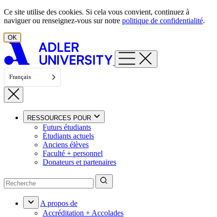
Aller au contenu
Ce site utilise des cookies. Si cela vous convient, continuez à
naviguer ou renseignez-vous sur notre
politique de confidentialité
.
OK
Français
RESSOURCES POUR
Futurs étudiants
Étudiants actuels
Anciens élèves
Faculté + personnel
Donateurs et partenaires
A propos de
Accréditation + Accolades