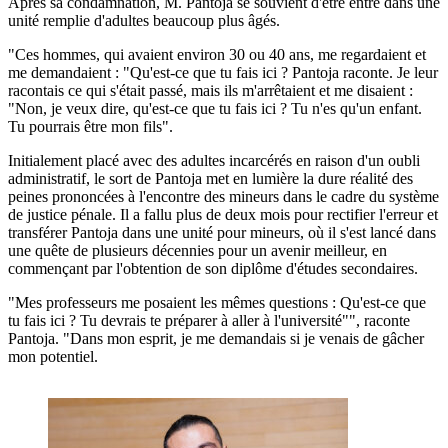
Après sa condamnation, M. Pantoja se souvient d'être entré dans une
unité remplie d'adultes beaucoup plus âgés.
"Ces hommes, qui avaient environ 30 ou 40 ans, me regardaient et
me demandaient : "Qu'est-ce que tu fais ici ? Pantoja raconte. Je leur
racontais ce qui s'était passé, mais ils m'arrêtaient et me disaient :
"Non, je veux dire, qu'est-ce que tu fais ici ? Tu n'es qu'un enfant.
Tu pourrais être mon fils".
Initialement placé avec des adultes incarcérés en raison d'un oubli
administratif, le sort de Pantoja met en lumière la dure réalité des
peines prononcées à l'encontre des mineurs dans le cadre du système
de justice pénale. Il a fallu plus de deux mois pour rectifier l'erreur et
transférer Pantoja dans une unité pour mineurs, où il s'est lancé dans
une quête de plusieurs décennies pour un avenir meilleur, en
commençant par l'obtention de son diplôme d'études secondaires.
"Mes professeurs me posaient les mêmes questions : Qu'est-ce que
tu fais ici ? Tu devrais te préparer à aller à l'université"", raconte
Pantoja. "Dans mon esprit, je me demandais si je venais de gâcher
mon potentiel.