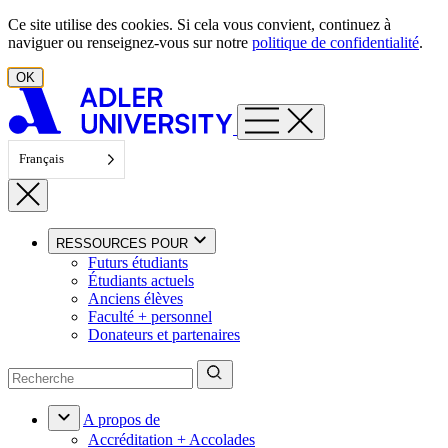
Aller au contenu
Ce site utilise des cookies. Si cela vous convient, continuez à
naviguer ou renseignez-vous sur notre
politique de confidentialité
.
OK
Français
RESSOURCES POUR
Futurs étudiants
Étudiants actuels
Anciens élèves
Faculté + personnel
Donateurs et partenaires
A propos de
Accréditation + Accolades