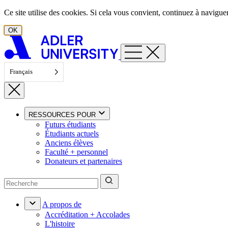
Aller au contenu
Ce site utilise des cookies. Si cela vous convient, continuez à navigu
OK
Français
RESSOURCES POUR
Futurs étudiants
Étudiants actuels
Anciens élèves
Faculté + personnel
Donateurs et partenaires
A propos de
Accréditation + Accolades
L'histoire