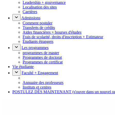
Leadership + gouvernance
Localisation des sites
Carrières
Admissions
Comment postuler
Transferts de crédits
Aides financières + bourses d'études
Frais de scolarité, droits d'inscription + Estimateur
Étudiants étrangers
Les programmes
programmes de master
Programmes de doctorat
Programmes de certificat
Vie étudiante
Faculté + Engagement
Annuaire des professeurs
Instituts et centres
POSTULEZ DÈS MAINTENANT
(s'ouvre dans un nouvel o