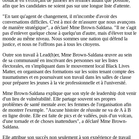
obstacle en s'efforçant de jumeler les femmes autant que possible,
afin que les candidates ne soient pas sur une longue liste d'attente.
"En tant qu'agent de changement, il m'incombe d'avoir des
conversations difficiles. C'est à moi de m'assurer que nous avançons
de manière stratégique", a déclaré Mme Brown-Saldana. "Il ne s'agit
pas d'enlever quelque chose à quelqu'un d'autre, mais d'élever tout le
monde au même niveau. Nous sommes une nation qui défend la
justice, et nous ne l'offrons pas à tous les citoyens.
Outre son travail à Lead(h)er, Mme Brown-Saldana œuvre au sein
de sa communauté en inscrivant des personnes sur les listes
électorales, en s'impliquant dans le mouvement local Black Lives
Matter, en organisant des formations sur les soins tenant compte des
traumatismes et en poursuivant son travail dans les salles de classe
pour préparer les jeunes à la vie professionnelle et à l'université.
Mme Brown-Saldana explique que son style de leadership doit venir
d'un lieu de vulnérabilité. Elle partage souvent ses propres
problèmes de santé mentale avec les femmes de l'organisation afin
de montrer l'exemple. "Aucune histoire de réussite ne va de A à B
en ligne droite. Elle est faite de pics et de vallées, puis d'un volcan,
d'une tornade et de choses inattendues", a déclaré Mme Brown-
Saldana.
Elle attribue son succès non seulement à son expérience de travail