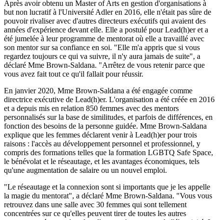
Après avoir obtenu un Master of Arts en gestion d'organisations à
but non lucratif à l'Université Adler en 2016, elle n'était pas sûre de
pouvoir rivaliser avec d'autres directeurs exécutifs qui avaient des
années d'expérience devant elle. Elle a postulé pour Lead(h)er et a
été jumelée à leur programme de mentorat où elle a travaillé avec
son mentor sur sa confiance en soi. "Elle m'a appris que si vous
regardez toujours ce qui va suivre, il n'y aura jamais de suite", a
déclaré Mme Brown-Saldana. "Arrêtez de vous retenir parce que
vous avez fait tout ce qu'il fallait pour réussir.
En janvier 2020, Mme Brown-Saldana a été engagée comme
directrice exécutive de Lead(h)er. L'organisation a été créée en 2016
et a depuis mis en relation 850 femmes avec des mentors
personnalisés sur la base de similitudes, et parfois de différences, en
fonction des besoins de la personne guidée. Mme Brown-Saldana
explique que les femmes déclarent venir à Lead(h)er pour trois
raisons : l'accès au développement personnel et professionnel, y
compris des formations telles que la formation LGBTQ Safe Space,
le bénévolat et le réseautage, et les avantages économiques, tels
qu'une augmentation de salaire ou un nouvel emploi.
"Le réseautage et la connexion sont si importants que je les appelle
la magie du mentorat", a déclaré Mme Brown-Saldana. "Vous vous
retrouvez dans une salle avec 30 femmes qui sont tellement
concentrées sur ce qu'elles peuvent tirer de toutes les autres