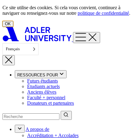
Aller au contenu
Ce site utilise des cookies. Si cela vous convient, continuez à
naviguer ou renseignez-vous sur notre
politique de confidentialité
.
OK
Français
RESSOURCES POUR
Futurs étudiants
Étudiants actuels
Anciens élèves
Faculté + personnel
Donateurs et partenaires
A propos de
Accréditation + Accolades