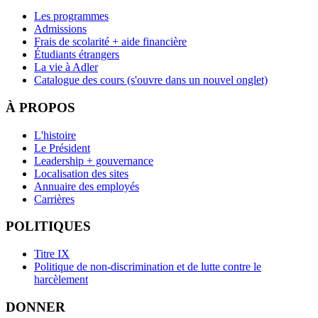
Les programmes
Admissions
Frais de scolarité + aide financière
Étudiants étrangers
La vie à Adler
Catalogue des cours
(s'ouvre dans un nouvel onglet)
À PROPOS
L'histoire
Le Président
Leadership + gouvernance
Localisation des sites
Annuaire des employés
Carrières
POLITIQUES
Titre IX
Politique de non-discrimination et de lutte contre le
harcèlement
DONNER