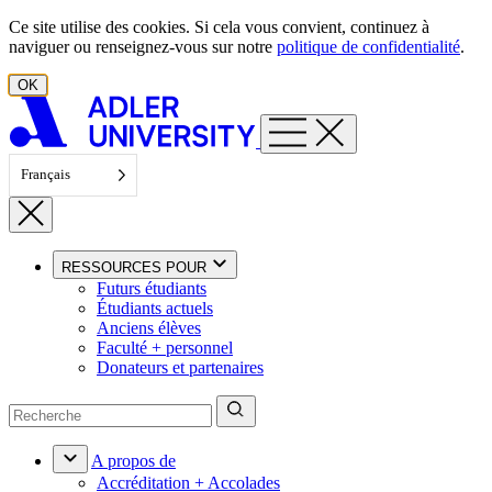
Aller au contenu
Ce site utilise des cookies. Si cela vous convient, continuez à
naviguer ou renseignez-vous sur notre
politique de confidentialité
.
OK
Français
RESSOURCES POUR
Futurs étudiants
Étudiants actuels
Anciens élèves
Faculté + personnel
Donateurs et partenaires
A propos de
Accréditation + Accolades