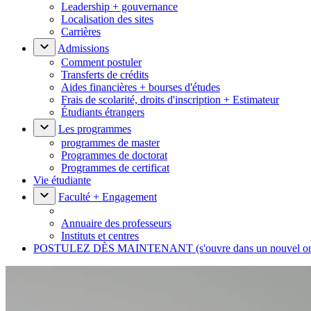
Leadership + gouvernance
Localisation des sites
Carrières
Admissions
Comment postuler
Transferts de crédits
Aides financières + bourses d'études
Frais de scolarité, droits d'inscription + Estimateur
Étudiants étrangers
Les programmes
programmes de master
Programmes de doctorat
Programmes de certificat
Vie étudiante
Faculté + Engagement
Annuaire des professeurs
Instituts et centres
POSTULEZ DÈS MAINTENANT
(s'ouvre dans un nouvel o