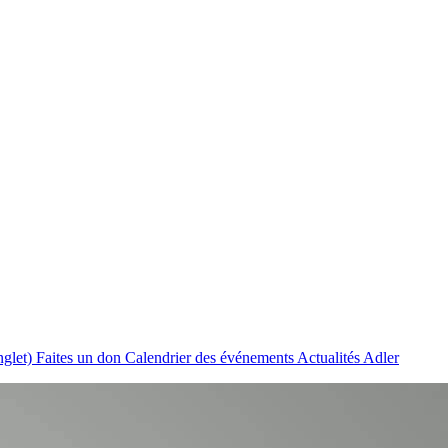
nglet)
Faites un don
Calendrier des événements
Actualités Adler