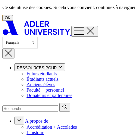
Aller au contenu
Ce site utilise des cookies. Si cela vous convient, continuez à navigu
OK
Français
RESSOURCES POUR
Futurs étudiants
Étudiants actuels
Anciens élèves
Faculté + personnel
Donateurs et partenaires
A propos de
Accréditation + Accolades
L'histoire