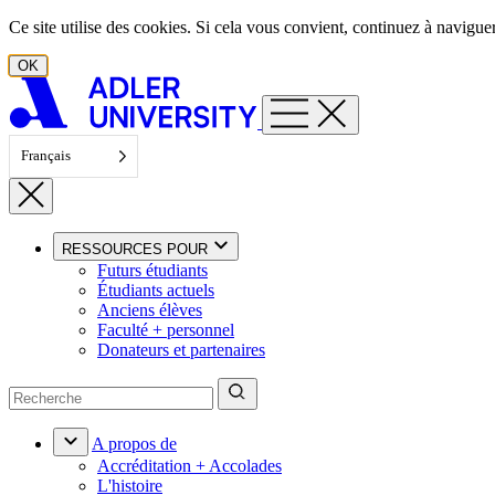
Aller au contenu
Ce site utilise des cookies. Si cela vous convient, continuez à navigu
OK
Français
RESSOURCES POUR
Futurs étudiants
Étudiants actuels
Anciens élèves
Faculté + personnel
Donateurs et partenaires
A propos de
Accréditation + Accolades
L'histoire