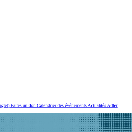
nglet)
Faites un don
Calendrier des événements
Actualités Adler