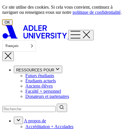
Aller au contenu
Ce site utilise des cookies. Si cela vous convient, continuez à
naviguer ou renseignez-vous sur notre
politique de confidentialité
.
OK
Français
RESSOURCES POUR
Futurs étudiants
Étudiants actuels
Anciens élèves
Faculté + personnel
Donateurs et partenaires
A propos de
Accréditation + Accolades