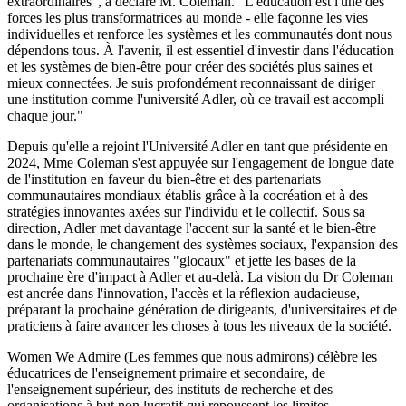
extraordinaires", a déclaré M. Coleman. "L'éducation est l'une des
forces les plus transformatrices au monde - elle façonne les vies
individuelles et renforce les systèmes et les communautés dont nous
dépendons tous. À l'avenir, il est essentiel d'investir dans l'éducation
et les systèmes de bien-être pour créer des sociétés plus saines et
mieux connectées. Je suis profondément reconnaissant de diriger
une institution comme l'université Adler, où ce travail est accompli
chaque jour."
Depuis qu'elle a rejoint l'Université Adler en tant que présidente en
2024, Mme Coleman s'est appuyée sur l'engagement de longue date
de l'institution en faveur du bien-être et des partenariats
communautaires mondiaux établis grâce à la cocréation et à des
stratégies innovantes axées sur l'individu et le collectif. Sous sa
direction, Adler met davantage l'accent sur la santé et le bien-être
dans le monde, le changement des systèmes sociaux, l'expansion des
partenariats communautaires "glocaux" et jette les bases de la
prochaine ère d'impact à Adler et au-delà. La vision du Dr Coleman
est ancrée dans l'innovation, l'accès et la réflexion audacieuse,
préparant la prochaine génération de dirigeants, d'universitaires et de
praticiens à faire avancer les choses à tous les niveaux de la société.
Women We Admire (Les femmes que nous admirons) célèbre les
éducatrices de l'enseignement primaire et secondaire, de
l'enseignement supérieur, des instituts de recherche et des
organisations à but non lucratif qui repoussent les limites,