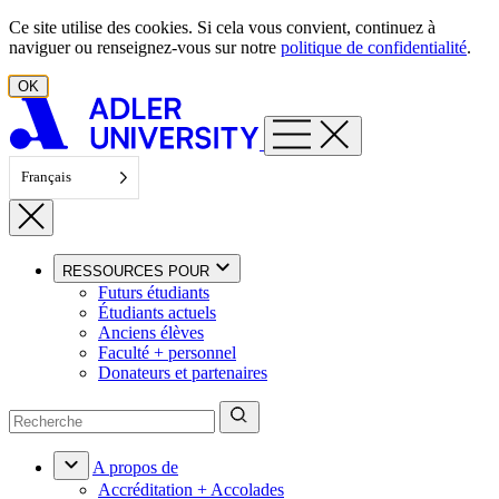
Aller au contenu
Ce site utilise des cookies. Si cela vous convient, continuez à
naviguer ou renseignez-vous sur notre
politique de confidentialité
.
OK
Français
RESSOURCES POUR
Futurs étudiants
Étudiants actuels
Anciens élèves
Faculté + personnel
Donateurs et partenaires
A propos de
Accréditation + Accolades