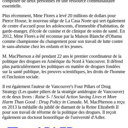
composée de deux personnes en une ressource communautaire
essentielle.
Plus récemment, Mme Flores a levé 20 millions de dollars pour
Pierce House, le nouveau siège de La Casa Norte qui sert également
de centre d'accueil pour les adolescents, d'immeuble d'habitation, de
garde-manger, d'école de cuisine et de clinique de soins de santé. En
2012, Mme Flores a été reconnue par la Maison Blanche d'Obama
comme championne du changement pour son travail de lutte contre
le sans-abrisme chez les enfants et les jeunes.
M. MacPherson a été pendant 22 ans le premier coordinateur de la
politique des drogues en Amérique du Nord à Vancouver. Il défend
plus particulièrement les politiques en matière de drogues fondées
sur la santé publique, les preuves scientifiques, les droits de l'homme
et l'inclusion sociale.
Il est également l'auteur de Vancouver's Four Pillars of Drug
Strategy (Les quatre piliers de la stratégie antidrogue de Vancouver)
et de deux livres :
Raise S- ! Social Action Saving Lives
et
More
Harm Than Good : Drug Policy in Canada
. M. MacPherson a reçu
en 2013 la médaille du jubilé de diamant de la Reine Elizabeth II
pour son travail de réforme de la politique des drogues. Il reçoit
également un doctorat honorifique de l'université d'Adler.