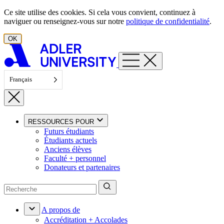
Aller au contenu
Ce site utilise des cookies. Si cela vous convient, continuez à
naviguer ou renseignez-vous sur notre
politique de confidentialité
.
OK
Français
RESSOURCES POUR
Futurs étudiants
Étudiants actuels
Anciens élèves
Faculté + personnel
Donateurs et partenaires
A propos de
Accréditation + Accolades