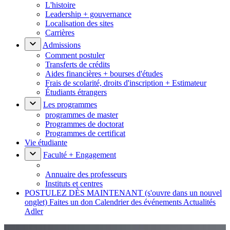
L'histoire
Leadership + gouvernance
Localisation des sites
Carrières
Admissions
Comment postuler
Transferts de crédits
Aides financières + bourses d'études
Frais de scolarité, droits d'inscription + Estimateur
Étudiants étrangers
Les programmes
programmes de master
Programmes de doctorat
Programmes de certificat
Vie étudiante
Faculté + Engagement
Annuaire des professeurs
Instituts et centres
POSTULEZ DÈS MAINTENANT
(s'ouvre dans un nouvel
onglet)
Faites un don
Calendrier des événements
Actualités
Adler