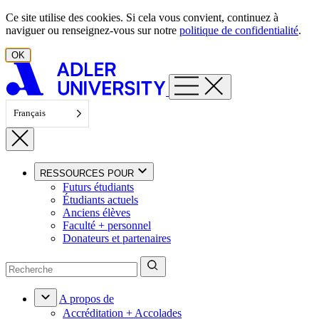
Aller au contenu
Ce site utilise des cookies. Si cela vous convient, continuez à
naviguer ou renseignez-vous sur notre
politique de confidentialité
.
OK
Français
RESSOURCES POUR
Futurs étudiants
Étudiants actuels
Anciens élèves
Faculté + personnel
Donateurs et partenaires
A propos de
Accréditation + Accolades