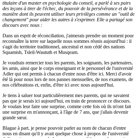
titulaire d'un master en psychologie du conseil, a parlé à ses pairs
des leçons à tirer de l'échec, du pouvoir de la persévérance et de la
manière dont ils peuvent utiliser leurs privilèges comme un "outil de
changement" pour aider les autres à s'exprimer. Elle a partagé son
discours avec nous :
Dans un esprit de réconciliation, j'aimerais prendre un moment pour
reconnaître la terre sur laquelle nous sommes réunis aujourd'hui : il
s'agit du territoire traditionnel, ancestral et non cédé des nations
Squamish, Tsleil-Waututh et Musqeam.
Je voudrais remercier tous les parents, les soignants, les partenaires,
les amis, ainsi que le corps enseignant et le personnel de l'université
Adler qui ont permis à chacun d'entre nous d'être ici. Merci d'avoir
été là pour nous lors de nos pannes mensuelles, de nos examens, de
nos célébrations et, enfin, d'être ici avec nous aujourd'hui.
Je tiens à saluer tout particulièrement mes parents, qui ne savaient
pas que je serais ici aujourd'hui, en train de prononcer ce discours.
Je voulais leur faire une surprise, comme cette fois où ils m'ont fait
une surprise en m'annonçant, à l'âge de 7 ans, que j'allais devenir
grande sœur.
Blague à part, je pense pouvoir parler au nom de chacun d'entre
nous en disant qu'il y avait quelque chose à propos de l'université