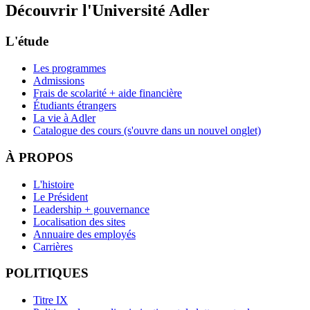
Découvrir l'Université Adler
L'étude
Les programmes
Admissions
Frais de scolarité + aide financière
Étudiants étrangers
La vie à Adler
Catalogue des cours
(s'ouvre dans un nouvel onglet)
À PROPOS
L'histoire
Le Président
Leadership + gouvernance
Localisation des sites
Annuaire des employés
Carrières
POLITIQUES
Titre IX