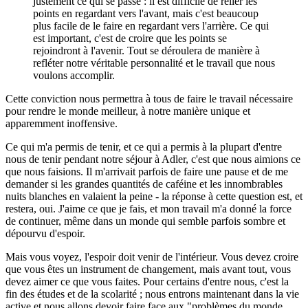
justement ce qui se passe : il est difficile de relier les
points en regardant vers l'avant, mais c'est beaucoup
plus facile de le faire en regardant vers l'arrière. Ce qui
est important, c'est de croire que les points se
rejoindront à l'avenir. Tout se déroulera de manière à
refléter notre véritable personnalité et le travail que nous
voulons accomplir.
Cette conviction nous permettra à tous de faire le travail nécessaire
pour rendre le monde meilleur, à notre manière unique et
apparemment inoffensive.
Ce qui m'a permis de tenir, et ce qui a permis à la plupart d'entre
nous de tenir pendant notre séjour à Adler, c'est que nous aimions ce
que nous faisions. Il m'arrivait parfois de faire une pause et de me
demander si les grandes quantités de caféine et les innombrables
nuits blanches en valaient la peine - la réponse à cette question est, et
restera, oui. J'aime ce que je fais, et mon travail m'a donné la force
de continuer, même dans un monde qui semble parfois sombre et
dépourvu d'espoir.
Mais vous voyez, l'espoir doit venir de l'intérieur. Vous devez croire
que vous êtes un instrument de changement, mais avant tout, vous
devez aimer ce que vous faites. Pour certains d'entre nous, c'est la
fin des études et de la scolarité ; nous entrons maintenant dans la vie
active et nous allons devoir faire face aux "problèmes du monde