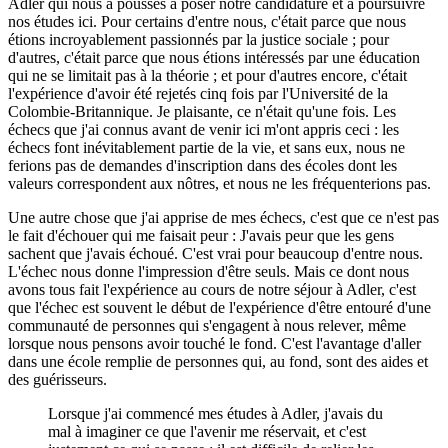
Adler qui nous a poussés à poser notre candidature et à poursuivre
nos études ici. Pour certains d'entre nous, c'était parce que nous
étions incroyablement passionnés par la justice sociale ; pour
d'autres, c'était parce que nous étions intéressés par une éducation
qui ne se limitait pas à la théorie ; et pour d'autres encore, c'était
l'expérience d'avoir été rejetés cinq fois par l'Université de la
Colombie-Britannique. Je plaisante, ce n'était qu'une fois. Les
échecs que j'ai connus avant de venir ici m'ont appris ceci : les
échecs font inévitablement partie de la vie, et sans eux, nous ne
ferions pas de demandes d'inscription dans des écoles dont les
valeurs correspondent aux nôtres, et nous ne les fréquenterions pas.
Une autre chose que j'ai apprise de mes échecs, c'est que ce n'est pas
le fait d'échouer qui me faisait peur : J'avais peur que les gens
sachent que j'avais échoué. C'est vrai pour beaucoup d'entre nous.
L'échec nous donne l'impression d'être seuls. Mais ce dont nous
avons tous fait l'expérience au cours de notre séjour à Adler, c'est
que l'échec est souvent le début de l'expérience d'être entouré d'une
communauté de personnes qui s'engagent à nous relever, même
lorsque nous pensons avoir touché le fond. C'est l'avantage d'aller
dans une école remplie de personnes qui, au fond, sont des aides et
des guérisseurs.
Lorsque j'ai commencé mes études à Adler, j'avais du
mal à imaginer ce que l'avenir me réservait, et c'est