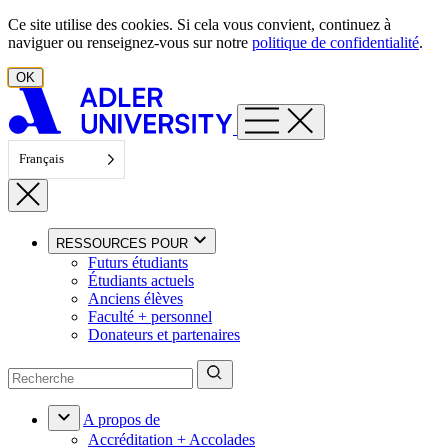
Aller au contenu
Ce site utilise des cookies. Si cela vous convient, continuez à
naviguer ou renseignez-vous sur notre
politique de confidentialité
.
OK
Français
RESSOURCES POUR
Futurs étudiants
Étudiants actuels
Anciens élèves
Faculté + personnel
Donateurs et partenaires
A propos de
Accréditation + Accolades