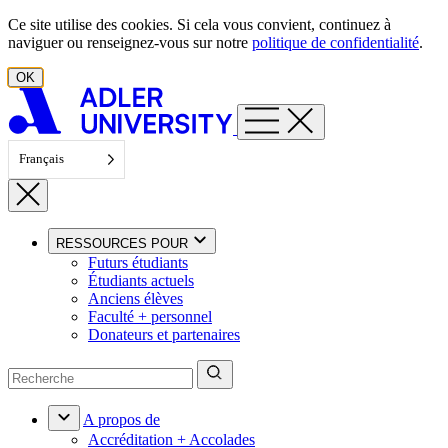
Aller au contenu
Ce site utilise des cookies. Si cela vous convient, continuez à
naviguer ou renseignez-vous sur notre
politique de confidentialité
.
OK
Français
RESSOURCES POUR
Futurs étudiants
Étudiants actuels
Anciens élèves
Faculté + personnel
Donateurs et partenaires
A propos de
Accréditation + Accolades