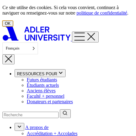
Aller au contenu
Ce site utilise des cookies. Si cela vous convient, continuez à
naviguer ou renseignez-vous sur notre
politique de confidentialité
.
OK
Français
RESSOURCES POUR
Futurs étudiants
Étudiants actuels
Anciens élèves
Faculté + personnel
Donateurs et partenaires
A propos de
Accréditation + Accolades