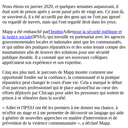
Nous étions en janvier 2020, et quelques semaines auparavant, il
était sorti de prison après y avoir passé près de vingt ans. Ce jour-là,
se souvient-il, il a été accueilli par des gens qui ne l'ont pas ignoré
ou regardé de travers, mais qui l'ont regardé droit dans les yeux.
Mapp a été embauché par
l'Institut
Adler
pour la sécurité publique et
la justice sociale
(IPSSJ), qui travaille en partenariat avec les agences
gouvernementales locales et nationales ainsi que les communautés,
et qui utilise des pratiques réparatrices et des soins tenant compte des
traumatismes afin de trouver des solutions pour une sécurité
publique durable. Il a constaté que ses nouveaux collègues
appréciaient son expérience et son expertise.
Cinq ans plus tard, le parcours de Mapp montre comment une
opportunité fondée sur la confiance, la communauté et la pratique
réparatrice peut changer le cours d'une vie. Cela a marqué le début
d'un parcours professionnel qui le place aujourd'hui au cœur des
efforts déployés par Chicago pour aider les personnes qui sortent de
prison à se réinsérer dans la société.
« Adler et l'IPSSJ ont été les premiers à me donner ma chance, à
m'offrir un stage et à me permettre de découvrir un langage qui aide
à générer de nouvelles approches en matière d'intervention et de
prévention de la violence communautaire », a déclaré Mapp.