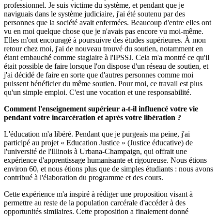
professionnel. Je suis victime du système, et pendant que je
naviguais dans le système judiciaire, j'ai été soutenu par des
personnes que la société avait enfermées. Beaucoup d'entre elles ont
vu en moi quelque chose que je n'avais pas encore vu moi-même.
Elles m'ont encouragé à poursuivre des études supérieures. À mon
retour chez moi, j'ai de nouveau trouvé du soutien, notamment en
étant embauché comme stagiaire à l'IPSSJ. Cela m'a montré ce qu'il
était possible de faire lorsque l'on dispose d'un réseau de soutien, et
j'ai décidé de faire en sorte que d'autres personnes comme moi
puissent bénéficier du même soutien. Pour moi, ce travail est plus
qu'un simple emploi. C'est une vocation et une responsabilité.
Comment l'enseignement supérieur a-t-il influencé votre vie
pendant votre incarcération et après votre libération ?
L'éducation m'a libéré. Pendant que je purgeais ma peine, j'ai
participé au projet « Education Justice » (Justice éducative) de
l'université de l'Illinois à Urbana-Champaign, qui offrait une
expérience d'apprentissage humanisante et rigoureuse. Nous étions
environ 60, et nous étions plus que de simples étudiants : nous avons
contribué à l'élaboration du programme et des cours.
Cette expérience m'a inspiré à rédiger une proposition visant à
permettre au reste de la population carcérale d'accéder à des
opportunités similaires. Cette proposition a finalement donné