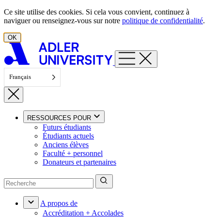
Aller au contenu
Ce site utilise des cookies. Si cela vous convient, continuez à
naviguer ou renseignez-vous sur notre
politique de confidentialité
.
OK
Français
RESSOURCES POUR
Futurs étudiants
Étudiants actuels
Anciens élèves
Faculté + personnel
Donateurs et partenaires
A propos de
Accréditation + Accolades