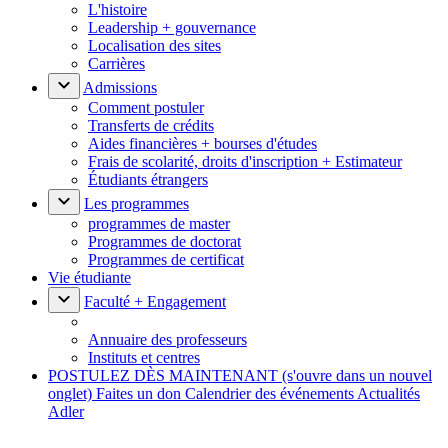
L'histoire
Leadership + gouvernance
Localisation des sites
Carrières
Admissions
Comment postuler
Transferts de crédits
Aides financières + bourses d'études
Frais de scolarité, droits d'inscription + Estimateur
Étudiants étrangers
Les programmes
programmes de master
Programmes de doctorat
Programmes de certificat
Vie étudiante
Faculté + Engagement
Annuaire des professeurs
Instituts et centres
POSTULEZ DÈS MAINTENANT
(s'ouvre dans un nouvel
onglet)
Faites un don
Calendrier des événements
Actualités
Adler