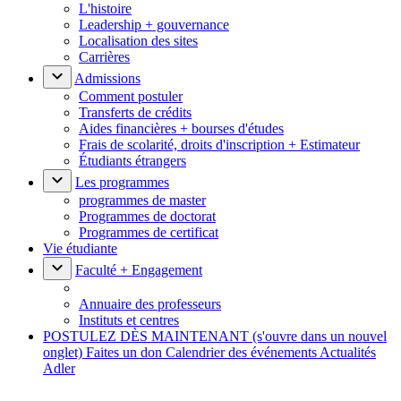
L'histoire
Leadership + gouvernance
Localisation des sites
Carrières
Admissions
Comment postuler
Transferts de crédits
Aides financières + bourses d'études
Frais de scolarité, droits d'inscription + Estimateur
Étudiants étrangers
Les programmes
programmes de master
Programmes de doctorat
Programmes de certificat
Vie étudiante
Faculté + Engagement
Annuaire des professeurs
Instituts et centres
POSTULEZ DÈS MAINTENANT
(s'ouvre dans un nouvel
onglet)
Faites un don
Calendrier des événements
Actualités
Adler