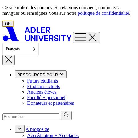
Aller au contenu
Ce site utilise des cookies. Si cela vous convient, continuez à
naviguer ou renseignez-vous sur notre
politique de confidentialité
.
OK
Français
RESSOURCES POUR
Futurs étudiants
Étudiants actuels
Anciens élèves
Faculté + personnel
Donateurs et partenaires
A propos de
Accréditation + Accolades