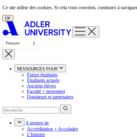
Aller au contenu
Ce site utilise des cookies. Si cela vous convient, continuez à navigu
OK
Français
RESSOURCES POUR
Futurs étudiants
Étudiants actuels
Anciens élèves
Faculté + personnel
Donateurs et partenaires
A propos de
Accréditation + Accolades
L'histoire