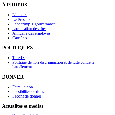
À PROPOS
L'histoire
Le Président
Leadership + gouvernance
Localisation des sites
Annuaire des employés
Carrières
POLITIQUES
Titre IX
Politique de non-discrimination et de lutte contre le
harcèlement
DONNER
Faire un don
Possibilités de dons
Façons de donner
Actualités et médias