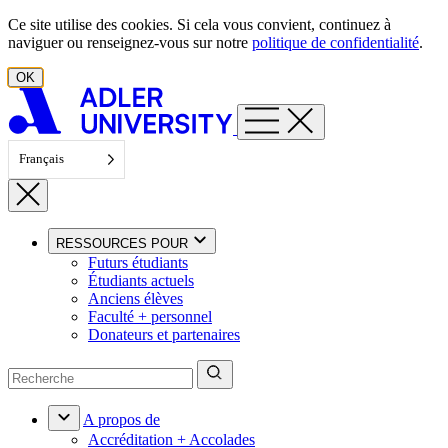
Aller au contenu
Ce site utilise des cookies. Si cela vous convient, continuez à
naviguer ou renseignez-vous sur notre
politique de confidentialité
.
OK
Français
RESSOURCES POUR
Futurs étudiants
Étudiants actuels
Anciens élèves
Faculté + personnel
Donateurs et partenaires
A propos de
Accréditation + Accolades