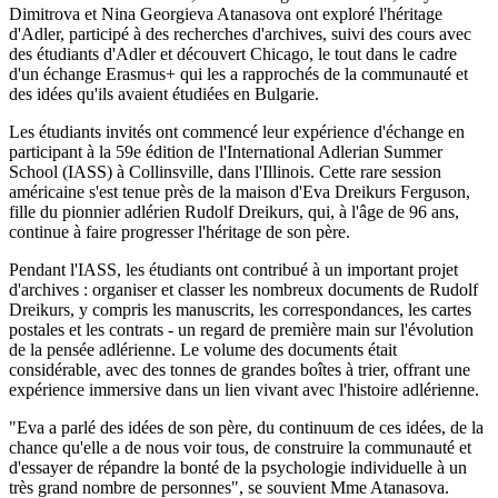
Dimitrova et Nina Georgieva Atanasova ont exploré l'héritage
d'Adler, participé à des recherches d'archives, suivi des cours avec
des étudiants d'Adler et découvert Chicago, le tout dans le cadre
d'un échange Erasmus+ qui les a rapprochés de la communauté et
des idées qu'ils avaient étudiées en Bulgarie.
Les étudiants invités ont commencé leur expérience d'échange en
participant à la 59e édition de l'International Adlerian Summer
School (IASS) à Collinsville, dans l'Illinois. Cette rare session
américaine s'est tenue près de la maison d'Eva Dreikurs Ferguson,
fille du pionnier adlérien Rudolf Dreikurs, qui, à l'âge de 96 ans,
continue à faire progresser l'héritage de son père.
Pendant l'IASS, les étudiants ont contribué à un important projet
d'archives : organiser et classer les nombreux documents de Rudolf
Dreikurs, y compris les manuscrits, les correspondances, les cartes
postales et les contrats - un regard de première main sur l'évolution
de la pensée adlérienne. Le volume des documents était
considérable, avec des tonnes de grandes boîtes à trier, offrant une
expérience immersive dans un lien vivant avec l'histoire adlérienne.
"Eva a parlé des idées de son père, du continuum de ces idées, de la
chance qu'elle a de nous voir tous, de construire la communauté et
d'essayer de répandre la bonté de la psychologie individuelle à un
très grand nombre de personnes", se souvient Mme Atanasova.