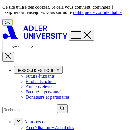
Aller au contenu
Ce site utilise des cookies. Si cela vous convient, continuez à
naviguer ou renseignez-vous sur notre
politique de confidentialité
.
OK
Français
RESSOURCES POUR
Futurs étudiants
Étudiants actuels
Anciens élèves
Faculté + personnel
Donateurs et partenaires
A propos de
Accréditation + Accolades