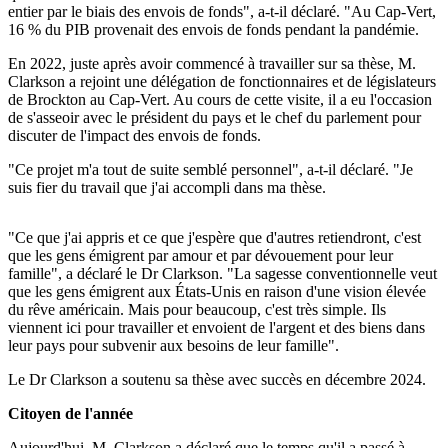
entier par le biais des envois de fonds", a-t-il déclaré. "Au Cap-Vert,
16 % du PIB provenait des envois de fonds pendant la pandémie.
En 2022, juste après avoir commencé à travailler sur sa thèse, M.
Clarkson a rejoint une délégation de fonctionnaires et de législateurs
de Brockton au Cap-Vert. Au cours de cette visite, il a eu l'occasion
de s'asseoir avec le président du pays et le chef du parlement pour
discuter de l'impact des envois de fonds.
"Ce projet m'a tout de suite semblé personnel", a-t-il déclaré. "Je
suis fier du travail que j'ai accompli dans ma thèse.
"Ce que j'ai appris et ce que j'espère que d'autres retiendront, c'est
que les gens émigrent par amour et par dévouement pour leur
famille", a déclaré le Dr Clarkson. "La sagesse conventionnelle veut
que les gens émigrent aux États-Unis en raison d'une vision élevée
du rêve américain. Mais pour beaucoup, c'est très simple. Ils
viennent ici pour travailler et envoient de l'argent et des biens dans
leur pays pour subvenir aux besoins de leur famille".
Le Dr Clarkson a soutenu sa thèse avec succès en décembre 2024.
Citoyen de l'année
Aujourd'hui, M. Clarkson a déclaré que le temps qu'il a passé à