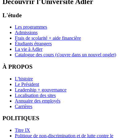
Découvrir l'Université Adler
L'étude
Les programmes
Admissions
Frais de scolarité + aide financière
Étudiants étrangers
La vie à Adler
Catalogue des cours
(s'ouvre dans un nouvel onglet)
À PROPOS
L'histoire
Le Président
Leadership + gouvernance
Localisation des sites
Annuaire des employés
Carrières
POLITIQUES
Titre IX
Politique de non-discrimination et de lutte contre le