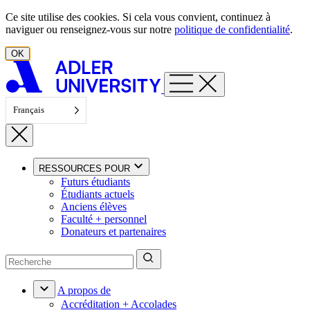
Aller au contenu
Ce site utilise des cookies. Si cela vous convient, continuez à
naviguer ou renseignez-vous sur notre
politique de confidentialité
.
OK
Français
RESSOURCES POUR
Futurs étudiants
Étudiants actuels
Anciens élèves
Faculté + personnel
Donateurs et partenaires
A propos de
Accréditation + Accolades