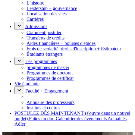
L'histoire
Leadership + gouvernance
Localisation des sites
Carrières
Admissions
Comment postuler
Transferts de crédits
Aides financières + bourses d'études
Frais de scolarité, droits d'inscription + Estimateur
Étudiants étrangers
Les programmes
programmes de master
Programmes de doctorat
Programmes de certificat
Vie étudiante
Faculté + Engagement
Annuaire des professeurs
Instituts et centres
POSTULEZ DÈS MAINTENANT
(s'ouvre dans un nouvel
onglet)
Faites un don
Calendrier des événements
Actualités
Adler