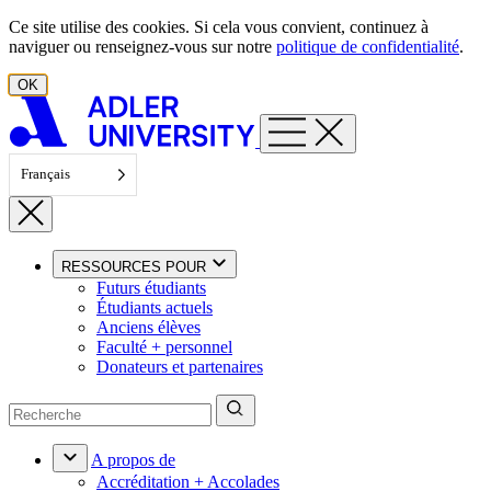
Aller au contenu
Ce site utilise des cookies. Si cela vous convient, continuez à
naviguer ou renseignez-vous sur notre
politique de confidentialité
.
OK
Français
RESSOURCES POUR
Futurs étudiants
Étudiants actuels
Anciens élèves
Faculté + personnel
Donateurs et partenaires
A propos de
Accréditation + Accolades