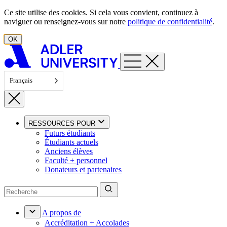
Aller au contenu
Ce site utilise des cookies. Si cela vous convient, continuez à
naviguer ou renseignez-vous sur notre
politique de confidentialité
.
OK
Français
RESSOURCES POUR
Futurs étudiants
Étudiants actuels
Anciens élèves
Faculté + personnel
Donateurs et partenaires
A propos de
Accréditation + Accolades