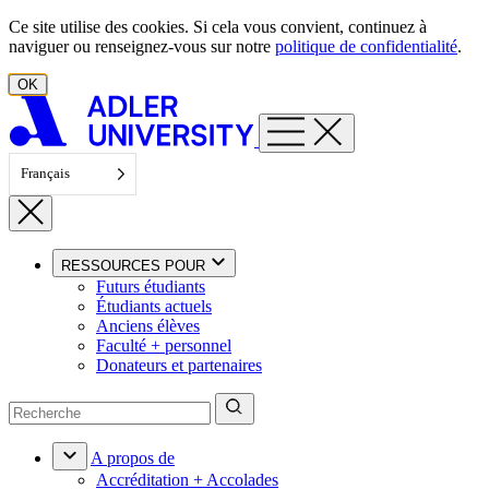
Aller au contenu
Ce site utilise des cookies. Si cela vous convient, continuez à
naviguer ou renseignez-vous sur notre
politique de confidentialité
.
OK
Français
RESSOURCES POUR
Futurs étudiants
Étudiants actuels
Anciens élèves
Faculté + personnel
Donateurs et partenaires
A propos de
Accréditation + Accolades