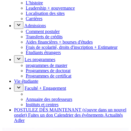
L'histoire
Leadership + gouvernance
Localisation des sites
Carrières
Admissions
Comment postuler
Transferts de crédits
Aides financières + bourses d'études
Frais de scolarité, droits d'inscription + Estimateur
Étudiants étrangers
Les programmes
programmes de master
Programmes de doctorat
Programmes de certificat
Vie étudiante
Faculté + Engagement
Annuaire des professeurs
Instituts et centres
POSTULEZ DÈS MAINTENANT
(s'ouvre dans un nouvel
onglet)
Faites un don
Calendrier des événements
Actualités
Adler