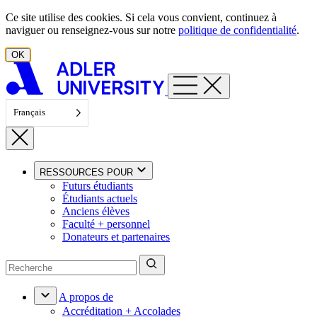
Aller au contenu
Ce site utilise des cookies. Si cela vous convient, continuez à
naviguer ou renseignez-vous sur notre
politique de confidentialité
.
OK
Français
RESSOURCES POUR
Futurs étudiants
Étudiants actuels
Anciens élèves
Faculté + personnel
Donateurs et partenaires
A propos de
Accréditation + Accolades