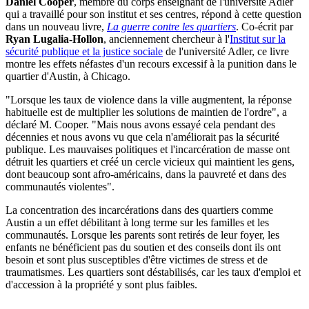
Daniel Cooper
, membre du corps enseignant de l'université Adler
qui a travaillé pour son institut et ses centres, répond à cette question
dans un nouveau livre,
La guerre contre les quartiers
. Co-écrit par
Ryan Lugalia-Hollon
, anciennement chercheur à l'
Institut sur la
sécurité publique et la justice sociale
de l'université Adler, ce livre
montre les effets néfastes d'un recours excessif à la punition dans le
quartier d'Austin, à Chicago.
"Lorsque les taux de violence dans la ville augmentent, la réponse
habituelle est de multiplier les solutions de maintien de l'ordre", a
déclaré M. Cooper. "Mais nous avons essayé cela pendant des
décennies et nous avons vu que cela n'améliorait pas la sécurité
publique. Les mauvaises politiques et l'incarcération de masse ont
détruit les quartiers et créé un cercle vicieux qui maintient les gens,
dont beaucoup sont afro-américains, dans la pauvreté et dans des
communautés violentes".
La concentration des incarcérations dans des quartiers comme
Austin a un effet débilitant à long terme sur les familles et les
communautés. Lorsque les parents sont retirés de leur foyer, les
enfants ne bénéficient pas du soutien et des conseils dont ils ont
besoin et sont plus susceptibles d'être victimes de stress et de
traumatismes. Les quartiers sont déstabilisés, car les taux d'emploi et
d'accession à la propriété y sont plus faibles.