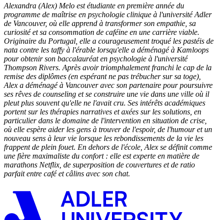
Alexandra (Alex) Melo est étudiante en première année du
programme de maîtrise en psychologie clinique à l'université Adler
de Vancouver, où elle apprend à transformer son empathie, sa
curiosité et sa consommation de caféine en une carrière viable.
Originaire du Portugal, elle a courageusement troqué les pastéis de
nata contre les taffy à l'érable lorsqu'elle a déménagé à Kamloops
pour obtenir son baccalauréat en psychologie à l'université
Thompson Rivers. Après avoir triomphalement franchi le cap de la
remise des diplômes (en espérant ne pas trébucher sur sa toge),
Alex a déménagé à Vancouver avec son partenaire pour poursuivre
ses rêves de counseling et se construire une vie dans une ville où il
pleut plus souvent qu'elle ne l'avait cru. Ses intérêts académiques
portent sur les thérapies narratives et axées sur les solutions, en
particulier dans le domaine de l'intervention en situation de crise,
où elle espère aider les gens à trouver de l'espoir, de l'humour et un
nouveau sens à leur vie lorsque les rebondissements de la vie les
frappent de plein fouet. En dehors de l'école, Alex se définit comme
une fière maximaliste du confort : elle est experte en matière de
marathons Netflix, de superposition de couvertures et de ratio
parfait entre café et câlins avec son chat.