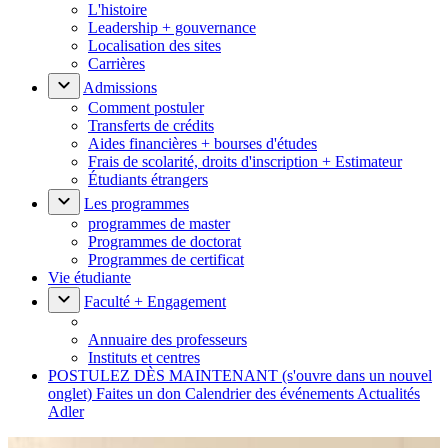
L'histoire
Leadership + gouvernance
Localisation des sites
Carrières
Admissions
Comment postuler
Transferts de crédits
Aides financières + bourses d'études
Frais de scolarité, droits d'inscription + Estimateur
Étudiants étrangers
Les programmes
programmes de master
Programmes de doctorat
Programmes de certificat
Vie étudiante
Faculté + Engagement
Annuaire des professeurs
Instituts et centres
POSTULEZ DÈS MAINTENANT
(s'ouvre dans un nouvel
onglet)
Faites un don
Calendrier des événements
Actualités
Adler