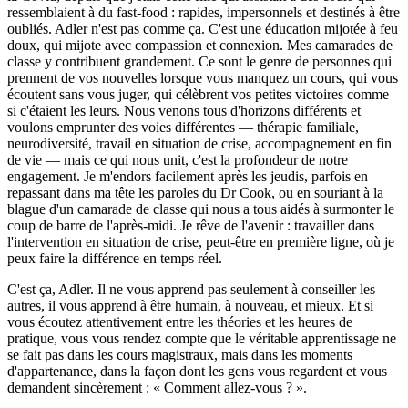
ressemblaient à du fast-food : rapides, impersonnels et destinés à être
oubliés. Adler n'est pas comme ça. C'est une éducation mijotée à feu
doux, qui mijote avec compassion et connexion. Mes camarades de
classe y contribuent grandement. Ce sont le genre de personnes qui
prennent de vos nouvelles lorsque vous manquez un cours, qui vous
écoutent sans vous juger, qui célèbrent vos petites victoires comme
si c'étaient les leurs. Nous venons tous d'horizons différents et
voulons emprunter des voies différentes — thérapie familiale,
neurodiversité, travail en situation de crise, accompagnement en fin
de vie — mais ce qui nous unit, c'est la profondeur de notre
engagement. Je m'endors facilement après les jeudis, parfois en
repassant dans ma tête les paroles du Dr Cook, ou en souriant à la
blague d'un camarade de classe qui nous a tous aidés à surmonter le
coup de barre de l'après-midi. Je rêve de l'avenir : travailler dans
l'intervention en situation de crise, peut-être en première ligne, où je
peux faire la différence en temps réel.
C'est ça, Adler. Il ne vous apprend pas seulement à conseiller les
autres, il vous apprend à être humain, à nouveau, et mieux. Et si
vous écoutez attentivement entre les théories et les heures de
pratique, vous vous rendez compte que le véritable apprentissage ne
se fait pas dans les cours magistraux, mais dans les moments
d'appartenance, dans la façon dont les gens vous regardent et vous
demandent sincèrement : « Comment allez-vous ? ».