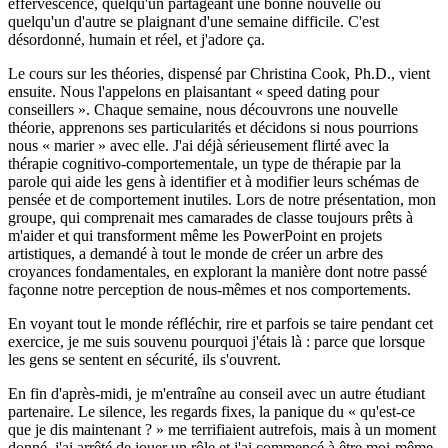
effervescence, quelqu'un partageant une bonne nouvelle ou
quelqu'un d'autre se plaignant d'une semaine difficile. C'est
désordonné, humain et réel, et j'adore ça.
Le cours sur les théories, dispensé par Christina Cook, Ph.D., vient
ensuite. Nous l'appelons en plaisantant « speed dating pour
conseillers ». Chaque semaine, nous découvrons une nouvelle
théorie, apprenons ses particularités et décidons si nous pourrions
nous « marier » avec elle. J'ai déjà sérieusement flirté avec la
thérapie cognitivo-comportementale, un type de thérapie par la
parole qui aide les gens à identifier et à modifier leurs schémas de
pensée et de comportement inutiles. Lors de notre présentation, mon
groupe, qui comprenait mes camarades de classe toujours prêts à
m'aider et qui transforment même les PowerPoint en projets
artistiques, a demandé à tout le monde de créer un arbre des
croyances fondamentales, en explorant la manière dont notre passé
façonne notre perception de nous-mêmes et nos comportements.
En voyant tout le monde réfléchir, rire et parfois se taire pendant cet
exercice, je me suis souvenu pourquoi j'étais là : parce que lorsque
les gens se sentent en sécurité, ils s'ouvrent.
En fin d'après-midi, je m'entraîne au conseil avec un autre étudiant
partenaire. Le silence, les regards fixes, la panique du « qu'est-ce
que je dis maintenant ? » me terrifiaient autrefois, mais à un moment
donné, j'ai arrêté de jouer un rôle et j'ai commencé à être moi-même.