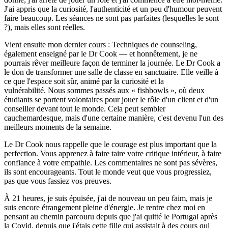
J'ai appris que la curiosité, l'authenticité et un peu d'humour peuvent
faire beaucoup. Les séances ne sont pas parfaites (lesquelles le sont
?), mais elles sont réelles.
Vient ensuite mon dernier cours : Techniques de counseling,
également enseigné par le Dr Cook — et honnêtement, je ne
pourrais rêver meilleure façon de terminer la journée. Le Dr Cook a
le don de transformer une salle de classe en sanctuaire. Elle veille à
ce que l'espace soit sûr, animé par la curiosité et la
vulnérabilité. Nous sommes passés aux « fishbowls », où deux
étudiants se portent volontaires pour jouer le rôle d'un client et d'un
conseiller devant tout le monde. Cela peut sembler
cauchemardesque, mais d'une certaine manière, c'est devenu l'un des
meilleurs moments de la semaine.
Le Dr Cook nous rappelle que le courage est plus important que la
perfection. Vous apprenez à faire taire votre critique intérieur, à faire
confiance à votre empathie. Les commentaires ne sont pas sévères,
ils sont encourageants. Tout le monde veut que vous progressiez,
pas que vous fassiez vos preuves.
À 21 heures, je suis épuisée, j'ai de nouveau un peu faim, mais je
suis encore étrangement pleine d'énergie. Je rentre chez moi en
pensant au chemin parcouru depuis que j'ai quitté le Portugal après
la Covid, depuis que j'étais cette fille qui assistait à des cours qui