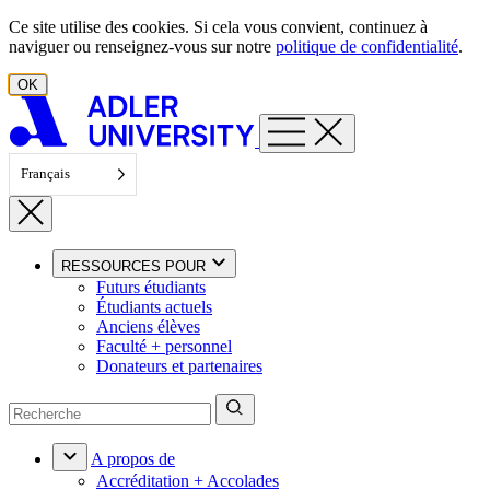
Aller au contenu
Ce site utilise des cookies. Si cela vous convient, continuez à
naviguer ou renseignez-vous sur notre
politique de confidentialité
.
OK
Français
RESSOURCES POUR
Futurs étudiants
Étudiants actuels
Anciens élèves
Faculté + personnel
Donateurs et partenaires
A propos de
Accréditation + Accolades