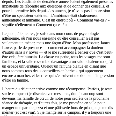
depuis. Les étudiants de deuxième année étaient également présents,
impatients de répondre aux questions et de donner des conseils, et
pour la première fois depuis des années, je n'avais pas l'impression
d'être un spectateur extérieur. L'ambiance était chaleureuse,
authentique et humaine. C'est un endroit où « Comment vas-tu ? »
signifie réellement « Comment ça va ? ».
Le jeudi, à 9 heures, je suis dans mon cours de psychologie
adlérienne, où l'on nous enseigne qu'être conseiller n'est pas
seulement un métier, mais une façon d'être. Mon professeur, James
Lowe, parle de présence — comment accompagner la douleur
d'autrui sans s'y noyer — et je me surprends à penser que c'est peut-
être cela, être humain. La classe est petite, tous les visages me sont
familiers, et la salle ressemble davantage à un salon chaleureux qu'à
un espace universitaire. Quelqu'un fait une blague en disant que
nous sommes tous des « conseillers en herbe » qui apprennent
encore à marcher, et les rires qui s'ensuivent me donnent l'impression
d'être en famille.
L'heure du déjeuner arrive comme une récompense. Parfois, je reste
sur le campus et je discute avec mes amis, dont beaucoup sont
devenus ma famille de cœur, de notre peur secrète de la prochaine
séance de thérapie, et d'autres fois, je me promène en ville pour
manger une part de pizza et une pâtisserie hors de prix que je me dis
mériter (et c'est vrai). Si je mange sur le campus, il y a toujours une