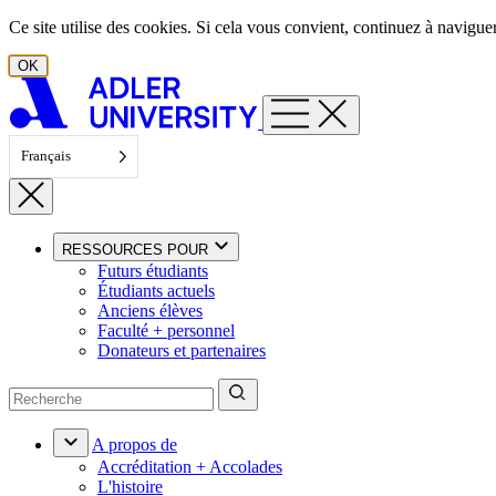
Aller au contenu
Ce site utilise des cookies. Si cela vous convient, continuez à navigu
OK
Français
RESSOURCES POUR
Futurs étudiants
Étudiants actuels
Anciens élèves
Faculté + personnel
Donateurs et partenaires
A propos de
Accréditation + Accolades
L'histoire