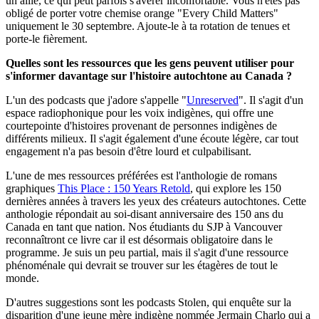
un allié, ce qui peut parfois s'avérer inconfortable. Vous n'êtes pas
obligé de porter votre chemise orange "Every Child Matters"
uniquement le 30 septembre. Ajoute-le à ta rotation de tenues et
porte-le fièrement.
Quelles sont les ressources que les gens peuvent utiliser pour
s'informer davantage sur l'histoire autochtone au Canada ?
L'un des podcasts que j'adore s'appelle "
Unreserved
". Il s'agit d'un
espace radiophonique pour les voix indigènes, qui offre une
courtepointe d'histoires provenant de personnes indigènes de
différents milieux. Il s'agit également d'une écoute légère, car tout
engagement n'a pas besoin d'être lourd et culpabilisant.
L'une de mes ressources préférées est l'anthologie de romans
graphiques
This Place : 150 Years Retold
, qui explore les 150
dernières années à travers les yeux des créateurs autochtones. Cette
anthologie répondait au soi-disant anniversaire des 150 ans du
Canada en tant que nation. Nos étudiants du SJP à Vancouver
reconnaîtront ce livre car il est désormais obligatoire dans le
programme. Je suis un peu partial, mais il s'agit d'une ressource
phénoménale qui devrait se trouver sur les étagères de tout le
monde.
D'autres suggestions sont les podcasts Stolen, qui enquête sur la
disparition d'une jeune mère indigène nommée Jermain Charlo qui a