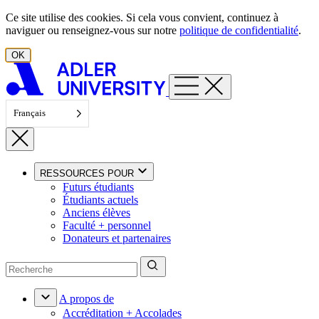
Aller au contenu
Ce site utilise des cookies. Si cela vous convient, continuez à
naviguer ou renseignez-vous sur notre
politique de confidentialité
.
OK
Français
RESSOURCES POUR
Futurs étudiants
Étudiants actuels
Anciens élèves
Faculté + personnel
Donateurs et partenaires
A propos de
Accréditation + Accolades