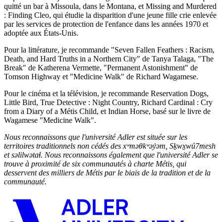
quitté un bar à Missoula, dans le Montana, et Missing and Murdered
: Finding Cleo, qui étudie la disparition d'une jeune fille crie enlevée
par les services de protection de l'enfance dans les années 1970 et
adoptée aux États-Unis.
Pour la littérature, je recommande "Seven Fallen Feathers : Racism,
Death, and Hard Truths in a Northern City" de Tanya Talaga, "The
Break" de Katherena Vermette, "Permanent Astonishment" de
Tomson Highway et "Medicine Walk" de Richard Wagamese.
Pour le cinéma et la télévision, je recommande Reservation Dogs,
Little Bird, True Detective : Night Country, Richard Cardinal : Cry
from a Diary of a Métis Child, et Indian Horse, basé sur le livre de
Wagamese "Medicine Walk".
Nous reconnaissons que l'université Adler est située sur les
territoires traditionnels non cédés des xʷmə
θ
kʷəy̓əm, Sḵwx̱wú7mesh
et səlilwətaɬ. Nous reconnaissons également que l'université Adler se
trouve à proximité de six communautés à charte M
étis, qui
desservent des milliers de
M
étis par le biais de la tradition et de la
communauté.