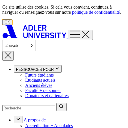
Aller au contenu
Ce site utilise des cookies. Si cela vous convient, continuez à
naviguer ou renseignez-vous sur notre
politique de confidentialité
.
OK
Français
RESSOURCES POUR
Futurs étudiants
Étudiants actuels
Anciens élèves
Faculté + personnel
Donateurs et partenaires
A propos de
Accréditation + Accolades