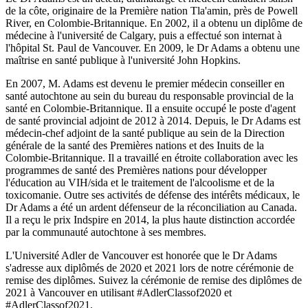
de la côte, originaire de la Première nation Tla'amin, près de Powell
River, en Colombie-Britannique. En 2002, il a obtenu un diplôme de
médecine à l'université de Calgary, puis a effectué son internat à
l'hôpital St. Paul de Vancouver. En 2009, le Dr Adams a obtenu une
maîtrise en santé publique à l'université John Hopkins.
En 2007, M. Adams est devenu le premier médecin conseiller en
santé autochtone au sein du bureau du responsable provincial de la
santé en Colombie-Britannique. Il a ensuite occupé le poste d'agent
de santé provincial adjoint de 2012 à 2014. Depuis, le Dr Adams est
médecin-chef adjoint de la santé publique au sein de la Direction
générale de la santé des Premières nations et des Inuits de la
Colombie-Britannique. Il a travaillé en étroite collaboration avec les
programmes de santé des Premières nations pour développer
l'éducation au VIH/sida et le traitement de l'alcoolisme et de la
toxicomanie. Outre ses activités de défense des intérêts médicaux, le
Dr Adams a été un ardent défenseur de la réconciliation au Canada.
Il a reçu le prix Indspire en 2014, la plus haute distinction accordée
par la communauté autochtone à ses membres.
L'Université Adler de Vancouver est honorée que le Dr Adams
s'adresse aux diplômés de 2020 et 2021 lors de notre cérémonie de
remise des diplômes. Suivez la cérémonie de remise des diplômes de
2021 à Vancouver en utilisant #AdlerClassof2020 et
#AdlerClassof2021.