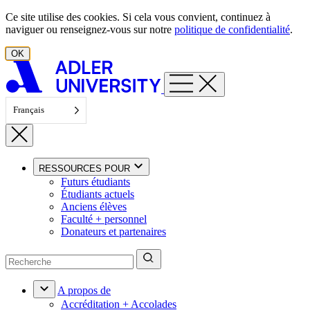
Aller au contenu
Ce site utilise des cookies. Si cela vous convient, continuez à
naviguer ou renseignez-vous sur notre
politique de confidentialité
.
OK
Français
RESSOURCES POUR
Futurs étudiants
Étudiants actuels
Anciens élèves
Faculté + personnel
Donateurs et partenaires
A propos de
Accréditation + Accolades