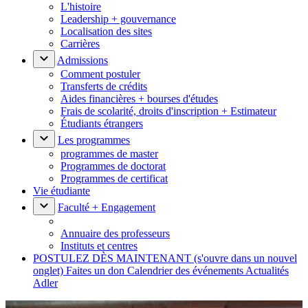
L'histoire
Leadership + gouvernance
Localisation des sites
Carrières
Admissions
Comment postuler
Transferts de crédits
Aides financières + bourses d'études
Frais de scolarité, droits d'inscription + Estimateur
Étudiants étrangers
Les programmes
programmes de master
Programmes de doctorat
Programmes de certificat
Vie étudiante
Faculté + Engagement
Annuaire des professeurs
Instituts et centres
POSTULEZ DÈS MAINTENANT
(s'ouvre dans un nouvel
onglet)
Faites un don
Calendrier des événements
Actualités
Adler