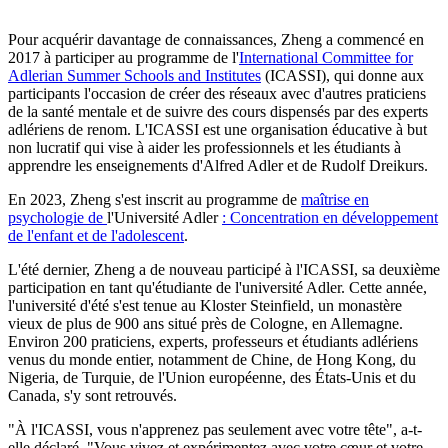
Pour acquérir davantage de connaissances, Zheng a commencé en
2017 à participer au programme de l'
International Committee for
Adlerian Summer Schools and Institutes
(ICASSI), qui donne aux
participants l'occasion de créer des réseaux avec d'autres praticiens
de la santé mentale et de suivre des cours dispensés par des experts
adlériens de renom. L'ICASSI est une organisation éducative à but
non lucratif qui vise à aider les professionnels et les étudiants à
apprendre les enseignements d'Alfred Adler et de Rudolf Dreikurs.
En 2023, Zheng s'est inscrit au programme de
maîtrise en
psychologie de
l'Université Adler
:
Concentration
en développement
de l'enfant et de l'adolescent
.
L'été dernier, Zheng a de nouveau participé à l'ICASSI, sa deuxième
participation en tant qu'étudiante de l'université Adler. Cette année,
l'université d'été s'est tenue au Kloster Steinfield, un monastère
vieux de plus de 900 ans situé près de Cologne, en Allemagne.
Environ 200 praticiens, experts, professeurs et étudiants adlériens
venus du monde entier, notamment de Chine, de Hong Kong, du
Nigeria, de Turquie, de l'Union européenne, des États-Unis et du
Canada, s'y sont retrouvés.
"À l'ICASSI, vous n'apprenez pas seulement avec votre tête", a-t-
elle déclaré. "Vous vivez et expérimentez avec votre cœur et votre