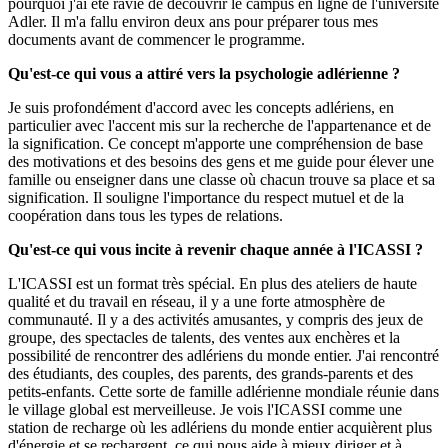
pourquoi j'ai été ravie de découvrir le campus en ligne de l'université
Adler. Il m'a fallu environ deux ans pour préparer tous mes
documents avant de commencer le programme.
Qu'est-ce qui vous a attiré vers la psychologie adlérienne ?
Je suis profondément d'accord avec les concepts adlériens, en
particulier avec l'accent mis sur la recherche de l'appartenance et de
la signification. Ce concept m'apporte une compréhension de base
des motivations et des besoins des gens et me guide pour élever une
famille ou enseigner dans une classe où chacun trouve sa place et sa
signification. Il souligne l'importance du respect mutuel et de la
coopération dans tous les types de relations.
Qu'est-ce qui vous incite à revenir chaque année à l'ICASSI ?
L'ICASSI est un format très spécial. En plus des ateliers de haute
qualité et du travail en réseau, il y a une forte atmosphère de
communauté. Il y a des activités amusantes, y compris des jeux de
groupe, des spectacles de talents, des ventes aux enchères et la
possibilité de rencontrer des adlériens du monde entier. J'ai rencontré
des étudiants, des couples, des parents, des grands-parents et des
petits-enfants. Cette sorte de famille adlérienne mondiale réunie dans
le village global est merveilleuse. Je vois l'ICASSI comme une
station de recharge où les adlériens du monde entier acquièrent plus
d'énergie et se rechargent, ce qui nous aide à mieux diriger et à