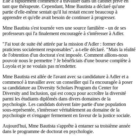
Elle a rapidement commencé à travailler dans un cabinet privé en
tant que thérapeute. Cependant, Mme Bautista a déclaré qu'une
partie d'elle-même sentait qu'il lui restait encore beaucoup à
apprendre et qu'elle avait besoin de continuer à progresser.
Mme Bautista s'est tournée vers une source familière - un de ses
professeurs qui l'a finalement encouragée à s'intéresser à Adler.
"J'ai tout de suite été attirée par la mission d'Adler : former des
praticiens socialement responsables", a-t-elle déclaré. "Mais la réalité
de l'obtention d'un doctorat s'est imposée. Comment allions-nous
pouvoir nous le permettre ? Je bénéficiais d'une bourse complète à
Loyola et je ne voulais pas m'endetter.
Mme Bautista est allée de l'avant avec sa candidature à Adler et a
commencé à travailler avec un conseiller qui l'a encouragée à poser
sa candidature au Diversity Scholars Program du Center for
Diversity and Inclusion, qui est conçu pour accroître la diversité
parmi les étudiants diplômés dans divers domaines de la
psychologie. Les candidats doivent faire partie d'une population
sous-représentée, s'intéresser véritablement au domaine de la
psychologie et s'engager fermement en faveur de la justice sociale.
Aujourd'hui, Mme Bautista s'apprête à entamer sa troisième année
dans le programme de doctorat en psychologie.