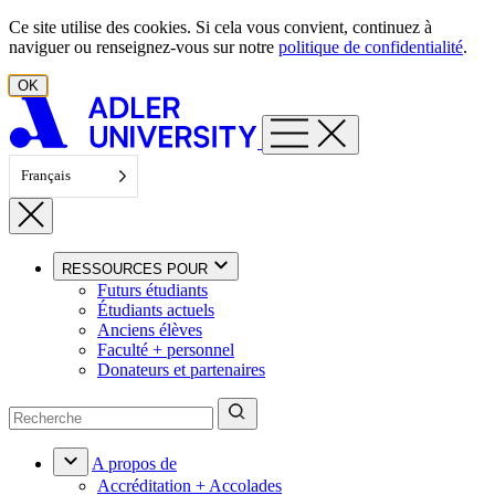
Aller au contenu
Ce site utilise des cookies. Si cela vous convient, continuez à
naviguer ou renseignez-vous sur notre
politique de confidentialité
.
OK
Français
RESSOURCES POUR
Futurs étudiants
Étudiants actuels
Anciens élèves
Faculté + personnel
Donateurs et partenaires
A propos de
Accréditation + Accolades