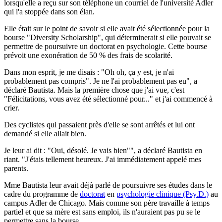
lorsqu'elle a reçu sur son téléphone un courriel de l'université Adler
qui l'a stoppée dans son élan.
Elle était sur le point de savoir si elle avait été sélectionnée pour la
bourse "Diversity Scholarship", qui déterminerait si elle pouvait se
permettre de poursuivre un doctorat en psychologie. Cette bourse
prévoit une exonération de 50 % des frais de scolarité.
Dans mon esprit, je me disais : "Oh oh, ça y est, je n'ai
probablement pas compris". Je ne l'ai probablement pas eu", a
déclaré Bautista. Mais la première chose que j'ai vue, c'est
"Félicitations, vous avez été sélectionné pour..." et j'ai commencé à
crier.
Des cyclistes qui passaient près d'elle se sont arrêtés et lui ont
demandé si elle allait bien.
Je leur ai dit : "Oui, désolé. Je vais bien"", a déclaré Bautista en
riant. "J'étais tellement heureux. J'ai immédiatement appelé mes
parents.
Mme Bautista leur avait déjà parlé de poursuivre ses études dans le
cadre du programme de
doctorat
en
psychologie clinique (Psy.D.)
au
campus Adler de Chicago. Mais comme son père travaille à temps
partiel et que sa mère est sans emploi, ils n'auraient pas pu se le
permettre sans la bourse.