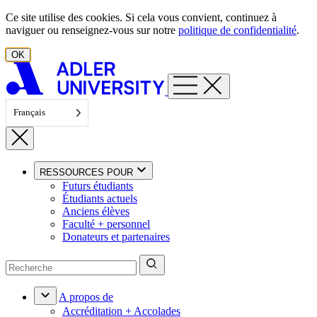
Aller au contenu
Ce site utilise des cookies. Si cela vous convient, continuez à
naviguer ou renseignez-vous sur notre
politique de confidentialité
.
OK
Français
RESSOURCES POUR
Futurs étudiants
Étudiants actuels
Anciens élèves
Faculté + personnel
Donateurs et partenaires
A propos de
Accréditation + Accolades