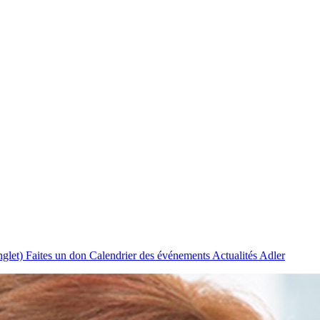
nglet)
Faites un don
Calendrier des événements
Actualités Adler