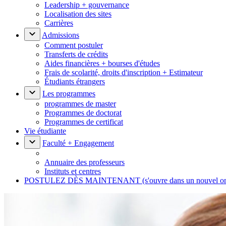
Leadership + gouvernance
Localisation des sites
Carrières
Admissions
Comment postuler
Transferts de crédits
Aides financières + bourses d'études
Frais de scolarité, droits d'inscription + Estimateur
Étudiants étrangers
Les programmes
programmes de master
Programmes de doctorat
Programmes de certificat
Vie étudiante
Faculté + Engagement
Annuaire des professeurs
Instituts et centres
POSTULEZ DÈS MAINTENANT
(s'ouvre dans un nouvel o