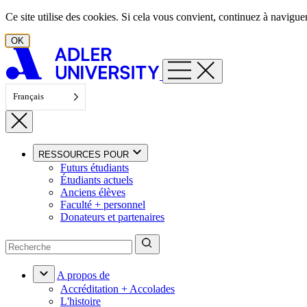
Aller au contenu
Ce site utilise des cookies. Si cela vous convient, continuez à navigu
OK
Français
RESSOURCES POUR
Futurs étudiants
Étudiants actuels
Anciens élèves
Faculté + personnel
Donateurs et partenaires
A propos de
Accréditation + Accolades
L'histoire