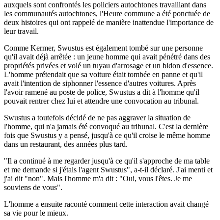
auxquels sont confrontés les policiers autochtones travaillant dans
les communautés autochtones, l'Heure commune a été ponctuée de
deux histoires qui ont rappelé de manière inattendue l'importance de
leur travail.
Comme Kermer, Swustus est également tombé sur une personne
qu'il avait déjà arrêtée : un jeune homme qui avait pénétré dans des
propriétés privées et volé un tuyau d'arrosage et un bidon d'essence.
L'homme prétendait que sa voiture était tombée en panne et qu'il
avait l'intention de siphonner l'essence d'autres voitures. Après
l'avoir ramené au poste de police, Swustus a dit à l'homme qu'il
pouvait rentrer chez lui et attendre une convocation au tribunal.
Swustus a toutefois décidé de ne pas aggraver la situation de
l'homme, qui n'a jamais été convoqué au tribunal. C'est la dernière
fois que Swustus y a pensé, jusqu'à ce qu'il croise le même homme
dans un restaurant, des années plus tard.
"Il a continué à me regarder jusqu'à ce qu'il s'approche de ma table
et me demande si j'étais l'agent Swustus", a-t-il déclaré. J'ai menti et
j'ai dit "non". Mais l'homme m'a dit : "Oui, vous l'êtes. Je me
souviens de vous".
L'homme a ensuite raconté comment cette interaction avait changé
sa vie pour le mieux.