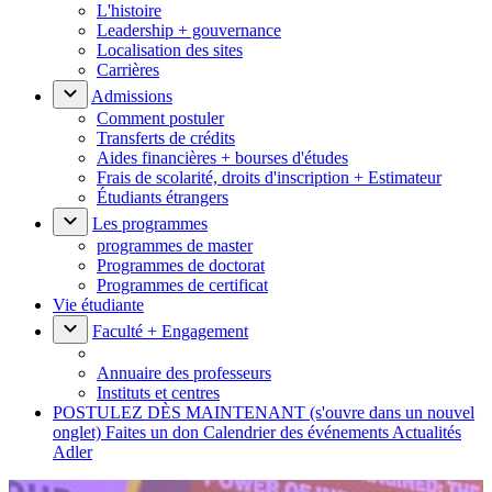
L'histoire
Leadership + gouvernance
Localisation des sites
Carrières
Admissions
Comment postuler
Transferts de crédits
Aides financières + bourses d'études
Frais de scolarité, droits d'inscription + Estimateur
Étudiants étrangers
Les programmes
programmes de master
Programmes de doctorat
Programmes de certificat
Vie étudiante
Faculté + Engagement
Annuaire des professeurs
Instituts et centres
POSTULEZ DÈS MAINTENANT
(s'ouvre dans un nouvel
onglet)
Faites un don
Calendrier des événements
Actualités
Adler