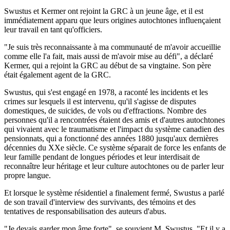
Swustus et Kermer ont rejoint la GRC à un jeune âge, et il est
immédiatement apparu que leurs origines autochtones influençaient
leur travail en tant qu'officiers.
"Je suis très reconnaissante à ma communauté de m'avoir accueillie
comme elle l'a fait, mais aussi de m'avoir mise au défi", a déclaré
Kermer, qui a rejoint la GRC au début de sa vingtaine. Son père
était également agent de la GRC.
Swustus, qui s'est engagé en 1978, a raconté les incidents et les
crimes sur lesquels il est intervenu, qu'il s'agisse de disputes
domestiques, de suicides, de vols ou d'effractions. Nombre des
personnes qu'il a rencontrées étaient des amis et d'autres autochtones
qui vivaient avec le traumatisme et l'impact du système canadien des
pensionnats, qui a fonctionné des années 1880 jusqu'aux dernières
décennies du XXe siècle. Ce système séparait de force les enfants de
leur famille pendant de longues périodes et leur interdisait de
reconnaître leur héritage et leur culture autochtones ou de parler leur
propre langue.
Et lorsque le système résidentiel a finalement fermé, Swustus a parlé
de son travail d'interview des survivants, des témoins et des
tentatives de responsabilisation des auteurs d'abus.
"Je devais garder mon âme forte", se souvient M. Swustus. "Et il y a