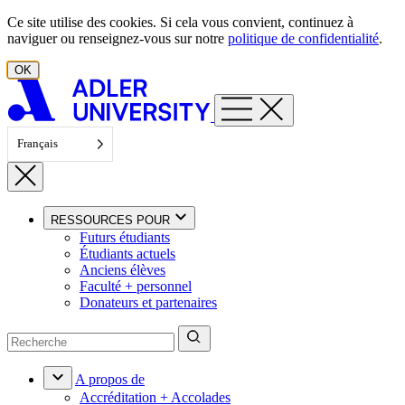
Aller au contenu
Ce site utilise des cookies. Si cela vous convient, continuez à
naviguer ou renseignez-vous sur notre
politique de confidentialité
.
OK
Français
RESSOURCES POUR
Futurs étudiants
Étudiants actuels
Anciens élèves
Faculté + personnel
Donateurs et partenaires
A propos de
Accréditation + Accolades