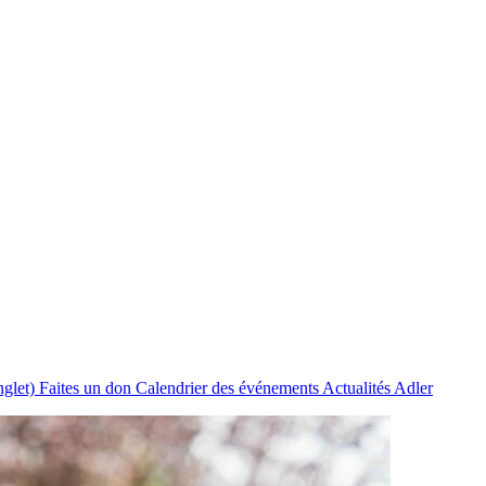
nglet)
Faites un don
Calendrier des événements
Actualités Adler