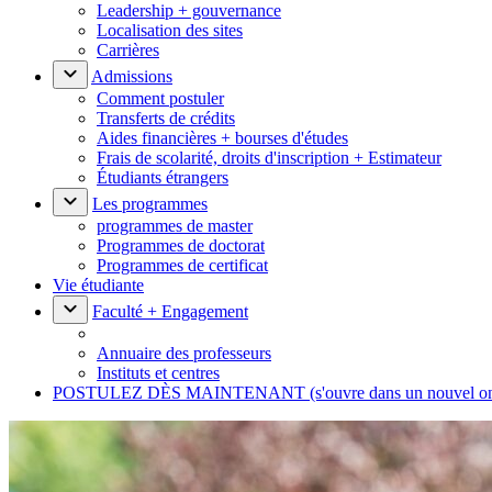
Leadership + gouvernance
Localisation des sites
Carrières
Admissions
Comment postuler
Transferts de crédits
Aides financières + bourses d'études
Frais de scolarité, droits d'inscription + Estimateur
Étudiants étrangers
Les programmes
programmes de master
Programmes de doctorat
Programmes de certificat
Vie étudiante
Faculté + Engagement
Annuaire des professeurs
Instituts et centres
POSTULEZ DÈS MAINTENANT
(s'ouvre dans un nouvel o