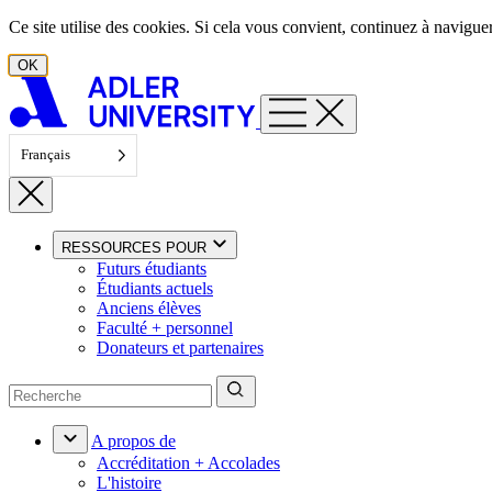
Aller au contenu
Ce site utilise des cookies. Si cela vous convient, continuez à navigu
OK
Français
RESSOURCES POUR
Futurs étudiants
Étudiants actuels
Anciens élèves
Faculté + personnel
Donateurs et partenaires
A propos de
Accréditation + Accolades
L'histoire