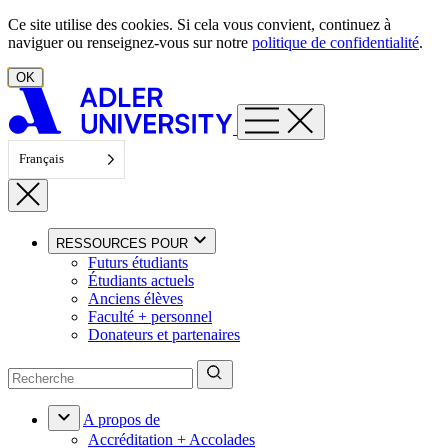
Aller au contenu
Ce site utilise des cookies. Si cela vous convient, continuez à
naviguer ou renseignez-vous sur notre
politique de confidentialité
.
OK
Français
RESSOURCES POUR
Futurs étudiants
Étudiants actuels
Anciens élèves
Faculté + personnel
Donateurs et partenaires
A propos de
Accréditation + Accolades