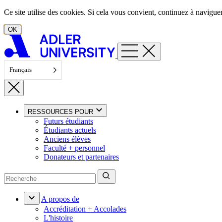
Aller au contenu
Ce site utilise des cookies. Si cela vous convient, continuez à navigu
OK
Français
RESSOURCES POUR
Futurs étudiants
Étudiants actuels
Anciens élèves
Faculté + personnel
Donateurs et partenaires
A propos de
Accréditation + Accolades
L'histoire