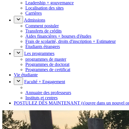
Leadership + gouvernance
Localisation des sites
Carrières
Admissions
Comment postuler
Transferts de crédits
Aides financières + bourses d'études
Frais de scolarité, droits d'inscription + Estimateur
Étudiants étrangers
Les programmes
programmes de master
Programmes de doctorat
Programmes de certificat
Vie étudiante
Faculté + Engagement
Annuaire des professeurs
Instituts et centres
POSTULEZ DÈS MAINTENANT
(s'ouvre dans un nouvel o