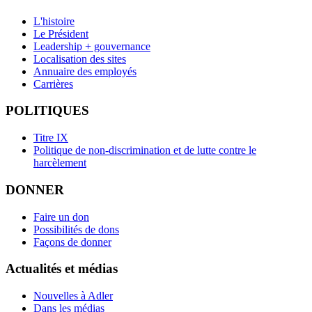
L'histoire
Le Président
Leadership + gouvernance
Localisation des sites
Annuaire des employés
Carrières
POLITIQUES
Titre IX
Politique de non-discrimination et de lutte contre le
harcèlement
DONNER
Faire un don
Possibilités de dons
Façons de donner
Actualités et médias
Nouvelles à Adler
Dans les médias