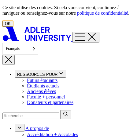
Aller au contenu
Ce site utilise des cookies. Si cela vous convient, continuez à
naviguer ou renseignez-vous sur notre
politique de confidentialité
.
OK
Français
RESSOURCES POUR
Futurs étudiants
Étudiants actuels
Anciens élèves
Faculté + personnel
Donateurs et partenaires
A propos de
Accréditation + Accolades