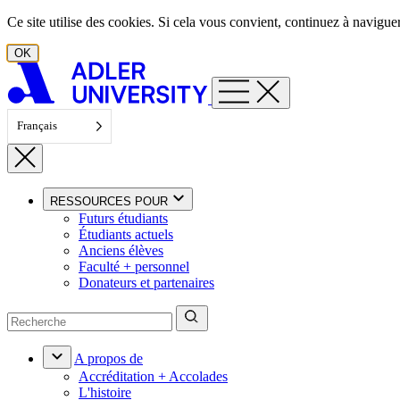
Aller au contenu
Ce site utilise des cookies. Si cela vous convient, continuez à navigu
OK
Français
RESSOURCES POUR
Futurs étudiants
Étudiants actuels
Anciens élèves
Faculté + personnel
Donateurs et partenaires
A propos de
Accréditation + Accolades
L'histoire