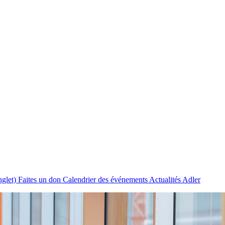
nglet)
Faites un don
Calendrier des événements
Actualités Adler