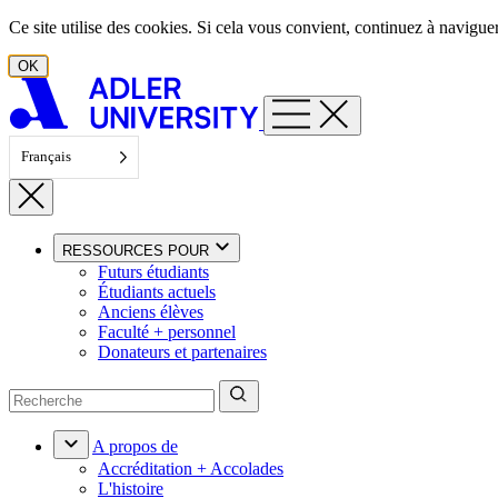
Aller au contenu
Ce site utilise des cookies. Si cela vous convient, continuez à navigu
OK
Français
RESSOURCES POUR
Futurs étudiants
Étudiants actuels
Anciens élèves
Faculté + personnel
Donateurs et partenaires
A propos de
Accréditation + Accolades
L'histoire