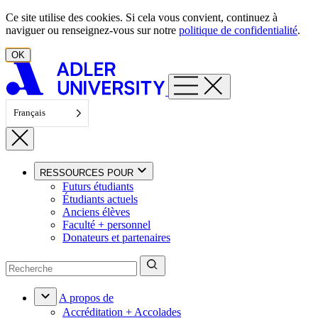
Aller au contenu
Ce site utilise des cookies. Si cela vous convient, continuez à
naviguer ou renseignez-vous sur notre
politique de confidentialité
.
OK
Français
RESSOURCES POUR
Futurs étudiants
Étudiants actuels
Anciens élèves
Faculté + personnel
Donateurs et partenaires
A propos de
Accréditation + Accolades