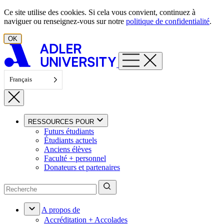
Aller au contenu
Ce site utilise des cookies. Si cela vous convient, continuez à
naviguer ou renseignez-vous sur notre
politique de confidentialité
.
OK
Français
RESSOURCES POUR
Futurs étudiants
Étudiants actuels
Anciens élèves
Faculté + personnel
Donateurs et partenaires
A propos de
Accréditation + Accolades